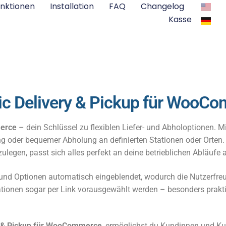
nktionen
Installation
FAQ
Changelog
Kasse
ic Delivery & Pickup für WooC
merce
– dein Schlüssel zu flexiblen Liefer- und Abholoptionen. 
g oder bequemer Abholung an definierten Stationen oder Orten. 
ulegen, passt sich alles perfekt an deine betrieblichen Abläufe 
 und Optionen automatisch eingeblendet, wodurch die Nutzerfre
tionen sogar per Link vorausgewählt werden – besonders praktis
y & Pickup für WooCommerce
, ermöglichst du Kundinnen und K